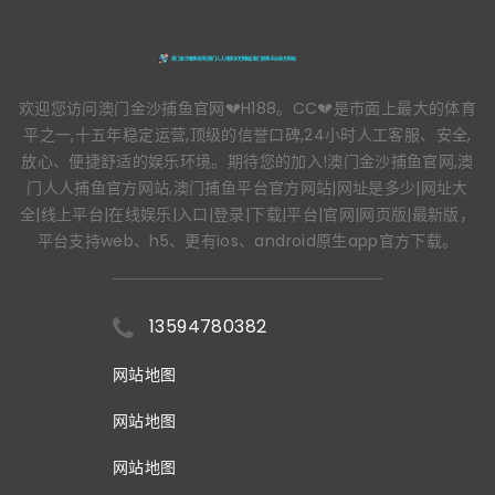
欢迎您访问澳门金沙捕鱼官网💔H188。CC💔是市面上最大的体育
平之一,十五年稳定运营,顶级的信誉口碑,24小时人工客服、安全,
放心、便捷舒适的娱乐环境。期待您的加入!澳门金沙捕鱼官网,澳
门人人捕鱼官方网站,澳门捕鱼平台官方网站|网址是多少|网址大
全|线上平台|在线娱乐|入口|登录|下载|平台|官网|网页版|最新版，
平台支持web、h5、更有ios、android原生app官方下载。
13594780382
网站地图
网站地图
网站地图