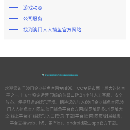
游戏动态
公司服务
找到澳门人人捕鱼官方网站
欢迎您访问澳门金沙捕鱼官网💔H188。CC💔是市面上最大的体育
平之一,十五年稳定运营,顶级的信誉口碑,24小时人工客服、安全,
放心、便捷舒适的娱乐环境。期待您的加入!澳门金沙捕鱼官网,澳
门人人捕鱼官方网站,澳门捕鱼平台官方网站|网址是多少|网址大
全|线上平台|在线娱乐|入口|登录|下载|平台|官网|网页版|最新版，
平台支持web、h5、更有ios、android原生app官方下载。