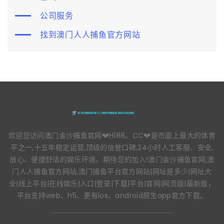
公司服务
找到澳门人人捕鱼官方网站
欢迎您访问澳门金沙捕鱼官网💔H188。CC💔是市面上最大的体育
平之一,十五年稳定运营,顶级的信誉口碑,24小时人工客服、安全,
放心、便捷舒适的娱乐环境。期待您的加入!澳门金沙捕鱼官网,澳
门人人捕鱼官方网站,澳门捕鱼平台官方网站|网址是多少|网址大
全|线上平台|在线娱乐|入口|登录|下载|平台|官网|网页版|最新版，
平台支持web、h5、更有ios、android原生app官方下载。