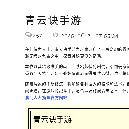
青云诀手游
757
2025-06-21 07:55:34
在仙侠世界中，青云诀手游为玩家开启了一段奇幻的冒
瀚无垠的九霄之中，探索神秘莫测的奇遇。
本作以其精致唯美的画面和跌宕起伏的剧情，引领玩家
香谷到天煞门，每一处场景都刻画得细致入微，仿佛将
随着玩家的不断修炼，将解锁各种强大的技能和法术。
间正道。在激烈的战斗中，配合队友施展合击之术，体
澳门人人捕鱼官方网站