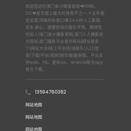
欢迎您访问澳门金沙捕鱼官网💔H188。
CC💔是市面上最大的体育平之一,十五年稳
定运营,顶级的信誉口碑,24小时人工客服、
安全,放心、便捷舒适的娱乐环境。期待您
的加入!澳门金沙捕鱼官网,澳门人人捕鱼官
方网站,澳门捕鱼平台官方网站|网址是多
少|网址大全|线上平台|在线娱乐|入口|登
录|下载|平台|官网|网页版|最新版，平台支
持web、h5、更有ios、android原生app
官方下载。
13594780382
网站地图
网站地图
网站地图