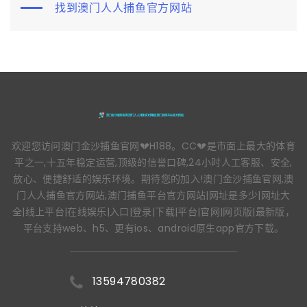
找到澳门人人捕鱼官方网站
欢迎您访问澳门金沙捕鱼官网💔H188。CC💔是市面上最大的体育
平之一,十五年稳定运营,顶级的信誉口碑,24小时人工客服、安全,
放心、便捷舒适的娱乐环境。期待您的加入!澳门金沙捕鱼官网,澳
门人人捕鱼官方网站,澳门捕鱼平台官方网站|网址是多少|网址大
全|线上平台|在线娱乐|入口|登录|下载|平台|官网|网页版|最新版，
平台支持web、h5、更有ios、android原生app官方下载。
13594780382